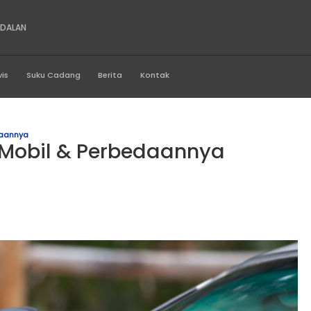
NS SUMATRA ANDALAN
Produk
Servis
Suku Cadang
Berita
Kontak
ca Mobil Perbedaannya
s Kaca Mobil & Perbedaa