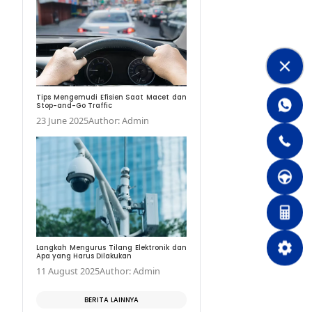
Jangan Bingung, Ini Di
MPV dan SUV
24 October 2021
Auth
Tips Mengemudi Efisie
Stop-and-Go Traffic
23 June 2025
Author: