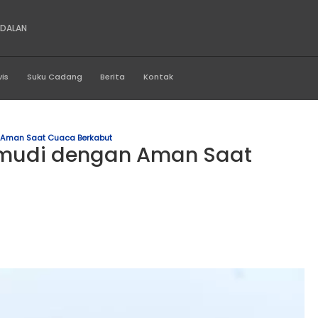
NS SUMATRA ANDALAN
Produk
Servis
Suku Cadang
Berita
Kontak
emudi Dengan Aman Saat Cuaca Berkabut
engemudi dengan Aman
but