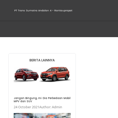
PT Trans Sumatra Andala
 Saat
BERITA LA