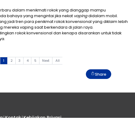
enjadi cara terbaru dalam menikmati rokok yang di
nal. Namun, ada bahaya yang mengintai jika nekat
va
 vaping memang jadi tren para penikmat rokok konvensi
hkan, tak jarang mereka vaping saat berkendara di jala
h baik dibandingkan rokok konvensional dan kenapa di
erikut ulasannya.
n Pengemudi