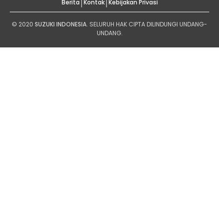
|
|
Berita
Kontak
Kebijakan Privasi
© 2020
SUZUKI INDONESIA
. SELURUH HAK CIPTA DILINDUNGI UNDANG-
UNDANG.